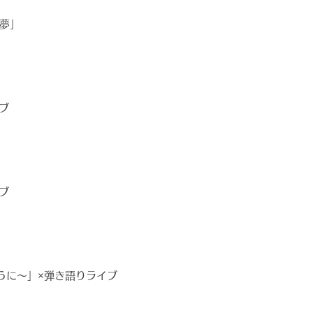
如夢」
ブ
ブ
うに〜」×弾き語りライブ