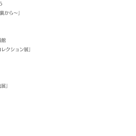
う
地裏から〜」
料館
コレクション展」
流展」